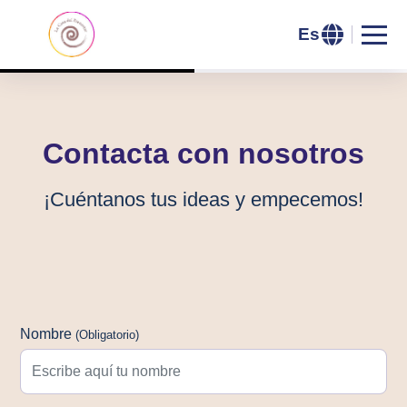
Es
Saltar al header
Saltar al contenido principal
Saltar al footer
Contacta con nosotros
¡Cuéntanos tus ideas y empecemos!
Formulario de Contacto
Nombre
(Obligatorio)